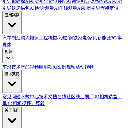
引导拆码垛
AI视觉引导定位装配
AI视觉引导货品拣选
AI视觉
引导快递供包
AI检测/测量
AI在线测量
AI视觉引导焊接定位
应用案例
汽车制造
物流搬运
工程机械/船舶/钢铁
家电/家具
新能源
3C/半
导体
视频
前沿技术
产品视频
应用视频
案例视频
活动视频
技术支持
常见问题
下载中心
技术文档
在线社区
线上展厅
3D相机选型工
具
3D相机视野计算器
关于我们