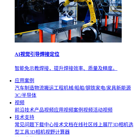
AI视觉引导焊接定位
智能免示教焊接，提升焊接效率、质量及精度。
应用案例
汽车制造
物流搬运
工程机械/船舶/钢铁
家电/家具
新能源
3C/半导体
视频
前沿技术
产品视频
应用视频
案例视频
活动视频
技术支持
常见问题
下载中心
技术文档
在线社区
线上展厅
3D相机选
型工具
3D相机视野计算器