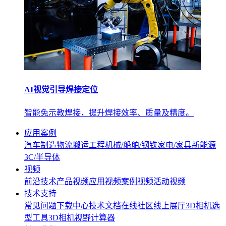
AI视觉引导焊接定位
智能免示教焊接，提升焊接效率、质量及精度。
应用案例
汽车制造
物流搬运
工程机械/船舶/钢铁
家电/家具
新能源
3C/半导体
视频
前沿技术
产品视频
应用视频
案例视频
活动视频
技术支持
常见问题
下载中心
技术文档
在线社区
线上展厅
3D相机选
型工具
3D相机视野计算器