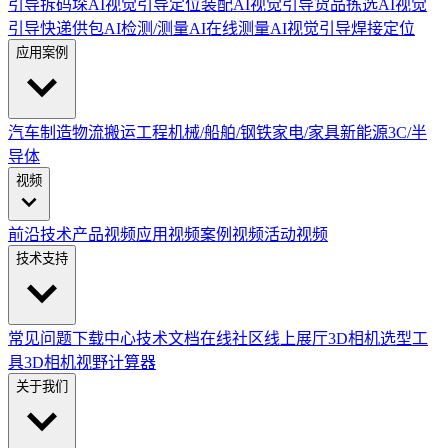
引导拆码垛
AI视觉引导定位装配
AI视觉引导货品拣选
AI视觉
引导快递供包
AI检测/测量
AI在线测量
AI视觉引导焊接定位
应用案例
汽车制造
物流搬运
工程机械/船舶/钢铁
家电/家具
新能源
3C/半
导体
视频
前沿技术
产品视频
应用视频
案例视频
活动视频
技术支持
常见问题
下载中心
技术文档
在线社区
线上展厅
3D相机选型工
具
3D相机视野计算器
关于我们