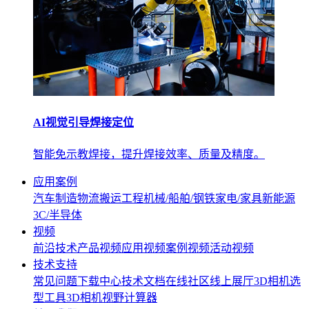
AI视觉引导焊接定位
智能免示教焊接，提升焊接效率、质量及精度。
应用案例
汽车制造
物流搬运
工程机械/船舶/钢铁
家电/家具
新能源
3C/半导体
视频
前沿技术
产品视频
应用视频
案例视频
活动视频
技术支持
常见问题
下载中心
技术文档
在线社区
线上展厅
3D相机选
型工具
3D相机视野计算器