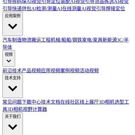
引导拆码垛
AI视觉引导定位装配
AI视觉引导货品拣选
AI视觉
引导快递供包
AI检测/测量
AI在线测量
AI视觉引导焊接定位
应用案例
汽车制造
物流搬运
工程机械/船舶/钢铁
家电/家具
新能源
3C/半
导体
视频
前沿技术
产品视频
应用视频
案例视频
活动视频
技术支持
常见问题
下载中心
技术文档
在线社区
线上展厅
3D相机选型工
具
3D相机视野计算器
关于我们