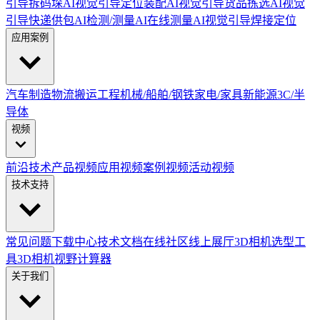
引导拆码垛
AI视觉引导定位装配
AI视觉引导货品拣选
AI视觉
引导快递供包
AI检测/测量
AI在线测量
AI视觉引导焊接定位
应用案例
汽车制造
物流搬运
工程机械/船舶/钢铁
家电/家具
新能源
3C/半
导体
视频
前沿技术
产品视频
应用视频
案例视频
活动视频
技术支持
常见问题
下载中心
技术文档
在线社区
线上展厅
3D相机选型工
具
3D相机视野计算器
关于我们