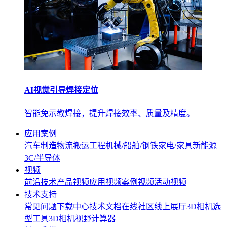
AI视觉引导焊接定位
智能免示教焊接，提升焊接效率、质量及精度。
应用案例
汽车制造
物流搬运
工程机械/船舶/钢铁
家电/家具
新能源
3C/半导体
视频
前沿技术
产品视频
应用视频
案例视频
活动视频
技术支持
常见问题
下载中心
技术文档
在线社区
线上展厅
3D相机选
型工具
3D相机视野计算器