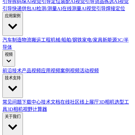
引导拆码垛
AI视觉引导定位装配
AI视觉引导货品拣选
AI视觉
引导快递供包
AI检测/测量
AI在线测量
AI视觉引导焊接定位
应用案例
汽车制造
物流搬运
工程机械/船舶/钢铁
家电/家具
新能源
3C/半
导体
视频
前沿技术
产品视频
应用视频
案例视频
活动视频
技术支持
常见问题
下载中心
技术文档
在线社区
线上展厅
3D相机选型工
具
3D相机视野计算器
关于我们