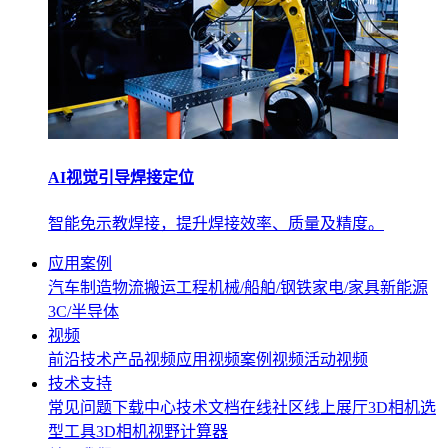
AI视觉引导焊接定位
智能免示教焊接，提升焊接效率、质量及精度。
应用案例
汽车制造
物流搬运
工程机械/船舶/钢铁
家电/家具
新能源
3C/半导体
视频
前沿技术
产品视频
应用视频
案例视频
活动视频
技术支持
常见问题
下载中心
技术文档
在线社区
线上展厅
3D相机选
型工具
3D相机视野计算器