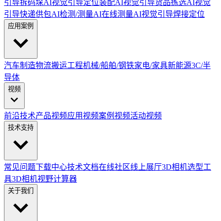
引导拆码垛
AI视觉引导定位装配
AI视觉引导货品拣选
AI视觉
引导快递供包
AI检测/测量
AI在线测量
AI视觉引导焊接定位
应用案例
汽车制造
物流搬运
工程机械/船舶/钢铁
家电/家具
新能源
3C/半
导体
视频
前沿技术
产品视频
应用视频
案例视频
活动视频
技术支持
常见问题
下载中心
技术文档
在线社区
线上展厅
3D相机选型工
具
3D相机视野计算器
关于我们