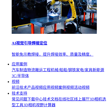
AI视觉引导焊接定位
智能免示教焊接，提升焊接效率、质量及精度。
应用案例
汽车制造
物流搬运
工程机械/船舶/钢铁
家电/家具
新能源
3C/半导体
视频
前沿技术
产品视频
应用视频
案例视频
活动视频
技术支持
常见问题
下载中心
技术文档
在线社区
线上展厅
3D相机选
型工具
3D相机视野计算器