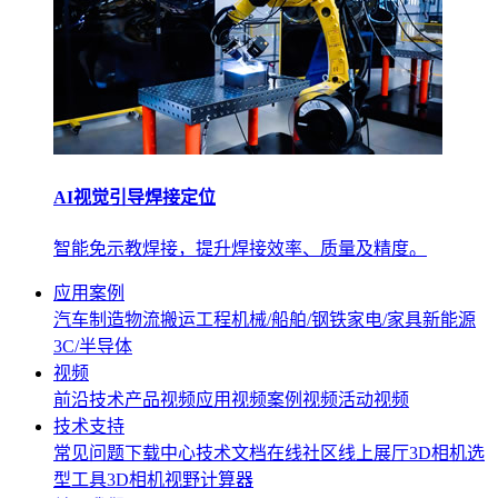
AI视觉引导焊接定位
智能免示教焊接，提升焊接效率、质量及精度。
应用案例
汽车制造
物流搬运
工程机械/船舶/钢铁
家电/家具
新能源
3C/半导体
视频
前沿技术
产品视频
应用视频
案例视频
活动视频
技术支持
常见问题
下载中心
技术文档
在线社区
线上展厅
3D相机选
型工具
3D相机视野计算器