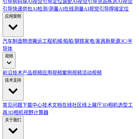
引导拆码垛
AI视觉引导定位装配
AI视觉引导货品拣选
AI视觉
引导快递供包
AI检测/测量
AI在线测量
AI视觉引导焊接定位
应用案例
汽车制造
物流搬运
工程机械/船舶/钢铁
家电/家具
新能源
3C/半
导体
视频
前沿技术
产品视频
应用视频
案例视频
活动视频
技术支持
常见问题
下载中心
技术文档
在线社区
线上展厅
3D相机选型工
具
3D相机视野计算器
关于我们