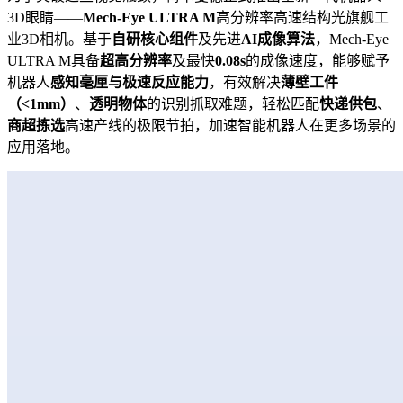
3D眼睛——
Mech-Eye ULTRA M
高分辨率高速结构光旗舰工
业3D相机。基于
自研核心组件
及先进
AI成像算法
，Mech-Eye
ULTRA M具备
超高分辨率
及最快
0.08s
的成像速度，能够赋予
机器人
感知毫厘与极速反应能力
，有效解决
薄壁工件
（<1mm）
、
透明物体
的识别抓取难题，轻松匹配
快递供包
、
商超拣选
高速产线的极限节拍，加速智能机器人在更多场景的
应用落地。