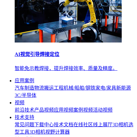
AI视觉引导焊接定位
智能免示教焊接，提升焊接效率、质量及精度。
应用案例
汽车制造
物流搬运
工程机械/船舶/钢铁
家电/家具
新能源
3C/半导体
视频
前沿技术
产品视频
应用视频
案例视频
活动视频
技术支持
常见问题
下载中心
技术文档
在线社区
线上展厅
3D相机选
型工具
3D相机视野计算器