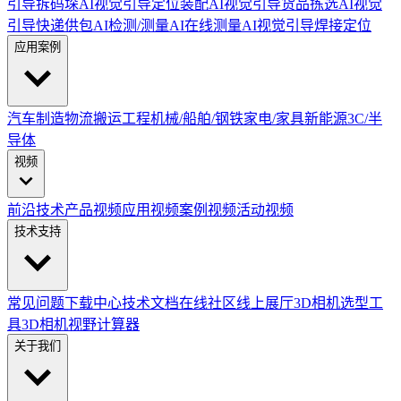
引导拆码垛
AI视觉引导定位装配
AI视觉引导货品拣选
AI视觉
引导快递供包
AI检测/测量
AI在线测量
AI视觉引导焊接定位
应用案例
汽车制造
物流搬运
工程机械/船舶/钢铁
家电/家具
新能源
3C/半
导体
视频
前沿技术
产品视频
应用视频
案例视频
活动视频
技术支持
常见问题
下载中心
技术文档
在线社区
线上展厅
3D相机选型工
具
3D相机视野计算器
关于我们