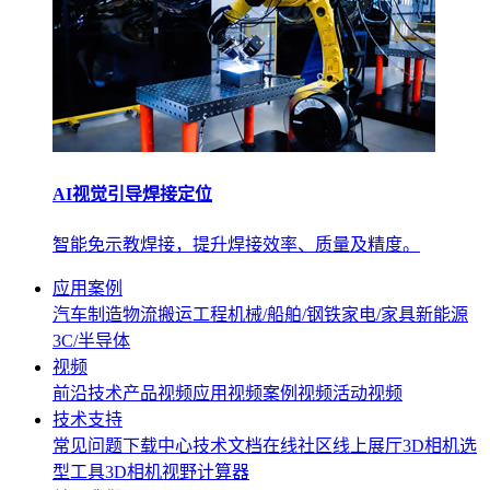
AI视觉引导焊接定位
智能免示教焊接，提升焊接效率、质量及精度。
应用案例
汽车制造
物流搬运
工程机械/船舶/钢铁
家电/家具
新能源
3C/半导体
视频
前沿技术
产品视频
应用视频
案例视频
活动视频
技术支持
常见问题
下载中心
技术文档
在线社区
线上展厅
3D相机选
型工具
3D相机视野计算器