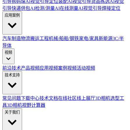
引导拆码垛
AI视觉引导定位装配
AI视觉引导货品拣选
AI视觉
引导快递供包
AI检测/测量
AI在线测量
AI视觉引导焊接定位
应用案例
汽车制造
物流搬运
工程机械/船舶/钢铁
家电/家具
新能源
3C/半
导体
视频
前沿技术
产品视频
应用视频
案例视频
活动视频
技术支持
常见问题
下载中心
技术文档
在线社区
线上展厅
3D相机选型工
具
3D相机视野计算器
关于我们