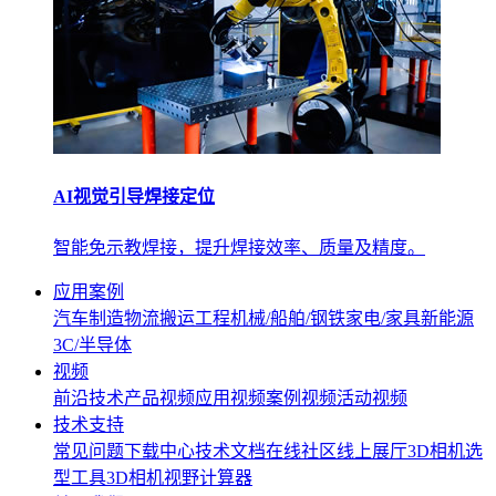
AI视觉引导焊接定位
智能免示教焊接，提升焊接效率、质量及精度。
应用案例
汽车制造
物流搬运
工程机械/船舶/钢铁
家电/家具
新能源
3C/半导体
视频
前沿技术
产品视频
应用视频
案例视频
活动视频
技术支持
常见问题
下载中心
技术文档
在线社区
线上展厅
3D相机选
型工具
3D相机视野计算器