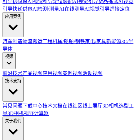
引导拆码垛
AI视觉引导定位装配
AI视觉引导货品拣选
AI视觉
引导快递供包
AI检测/测量
AI在线测量
AI视觉引导焊接定位
应用案例
汽车制造
物流搬运
工程机械/船舶/钢铁
家电/家具
新能源
3C/半
导体
视频
前沿技术
产品视频
应用视频
案例视频
活动视频
技术支持
常见问题
下载中心
技术文档
在线社区
线上展厅
3D相机选型工
具
3D相机视野计算器
关于我们