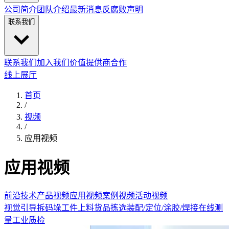
公司简介
团队介绍
最新消息
反腐败声明
联系我们
联系我们
加入我们
价值提供商合作
线上展厅
首页
/
视频
/
应用视频
应用视频
前沿技术
产品视频
应用视频
案例视频
活动视频
视觉引导拆码垛
工件上料
货品拣选
装配/定位/涂胶/焊接
在线测
量
工业质检