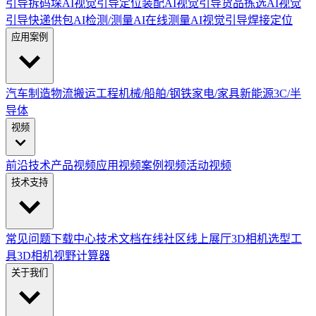
引导拆码垛
AI视觉引导定位装配
AI视觉引导货品拣选
AI视觉
引导快递供包
AI检测/测量
AI在线测量
AI视觉引导焊接定位
应用案例
汽车制造
物流搬运
工程机械/船舶/钢铁
家电/家具
新能源
3C/半
导体
视频
前沿技术
产品视频
应用视频
案例视频
活动视频
技术支持
常见问题
下载中心
技术文档
在线社区
线上展厅
3D相机选型工
具
3D相机视野计算器
关于我们