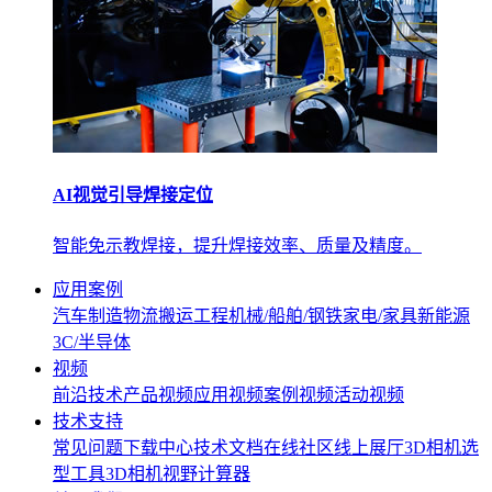
AI视觉引导焊接定位
智能免示教焊接，提升焊接效率、质量及精度。
应用案例
汽车制造
物流搬运
工程机械/船舶/钢铁
家电/家具
新能源
3C/半导体
视频
前沿技术
产品视频
应用视频
案例视频
活动视频
技术支持
常见问题
下载中心
技术文档
在线社区
线上展厅
3D相机选
型工具
3D相机视野计算器