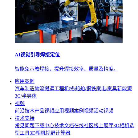
AI视觉引导焊接定位
智能免示教焊接，提升焊接效率、质量及精度。
应用案例
汽车制造
物流搬运
工程机械/船舶/钢铁
家电/家具
新能源
3C/半导体
视频
前沿技术
产品视频
应用视频
案例视频
活动视频
技术支持
常见问题
下载中心
技术文档
在线社区
线上展厅
3D相机选
型工具
3D相机视野计算器