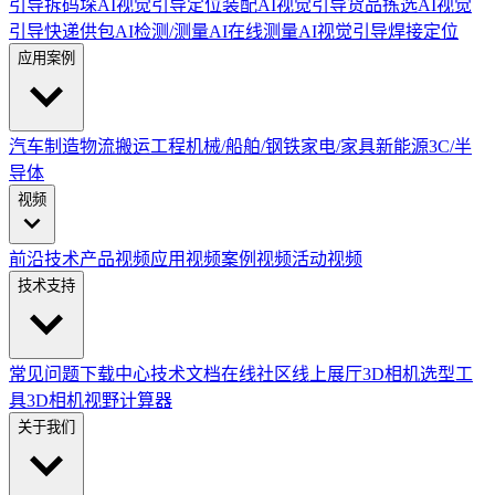
引导拆码垛
AI视觉引导定位装配
AI视觉引导货品拣选
AI视觉
引导快递供包
AI检测/测量
AI在线测量
AI视觉引导焊接定位
应用案例
汽车制造
物流搬运
工程机械/船舶/钢铁
家电/家具
新能源
3C/半
导体
视频
前沿技术
产品视频
应用视频
案例视频
活动视频
技术支持
常见问题
下载中心
技术文档
在线社区
线上展厅
3D相机选型工
具
3D相机视野计算器
关于我们