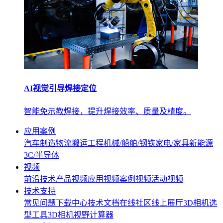
AI视觉引导焊接定位
智能免示教焊接，提升焊接效率、质量及精度。
应用案例
汽车制造
物流搬运
工程机械/船舶/钢铁
家电/家具
新能源
3C/半导体
视频
前沿技术
产品视频
应用视频
案例视频
活动视频
技术支持
常见问题
下载中心
技术文档
在线社区
线上展厅
3D相机选
型工具
3D相机视野计算器