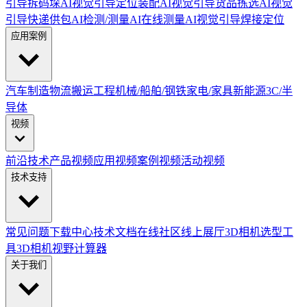
引导拆码垛
AI视觉引导定位装配
AI视觉引导货品拣选
AI视觉
引导快递供包
AI检测/测量
AI在线测量
AI视觉引导焊接定位
应用案例
汽车制造
物流搬运
工程机械/船舶/钢铁
家电/家具
新能源
3C/半
导体
视频
前沿技术
产品视频
应用视频
案例视频
活动视频
技术支持
常见问题
下载中心
技术文档
在线社区
线上展厅
3D相机选型工
具
3D相机视野计算器
关于我们