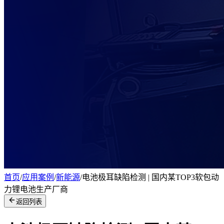
首页
/
应用案例
/
新能源
/
电池极耳缺陷检测 | 国内某TOP3软包动
力锂电池生产厂商
返回列表