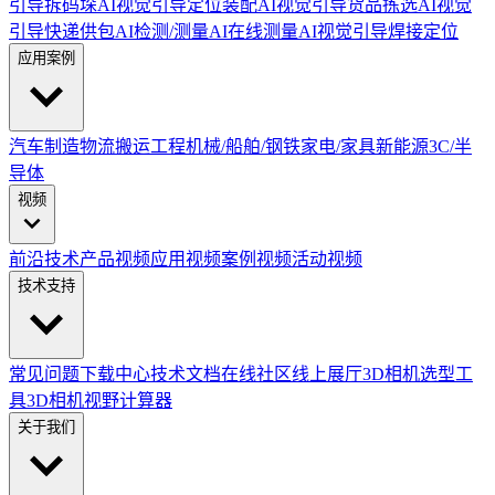
引导拆码垛
AI视觉引导定位装配
AI视觉引导货品拣选
AI视觉
引导快递供包
AI检测/测量
AI在线测量
AI视觉引导焊接定位
应用案例
汽车制造
物流搬运
工程机械/船舶/钢铁
家电/家具
新能源
3C/半
导体
视频
前沿技术
产品视频
应用视频
案例视频
活动视频
技术支持
常见问题
下载中心
技术文档
在线社区
线上展厅
3D相机选型工
具
3D相机视野计算器
关于我们