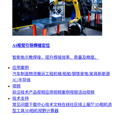
AI视觉引导焊接定位
智能免示教焊接，提升焊接效率、质量及精度。
应用案例
汽车制造
物流搬运
工程机械/船舶/钢铁
家电/家具
新能源
3C/半导体
视频
前沿技术
产品视频
应用视频
案例视频
活动视频
技术支持
常见问题
下载中心
技术文档
在线社区
线上展厅
3D相机选
型工具
3D相机视野计算器