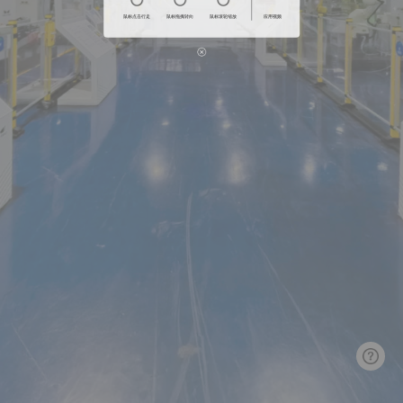
鼠标点击行走
鼠标拖拽转向
鼠标滚轮缩放
应用视频