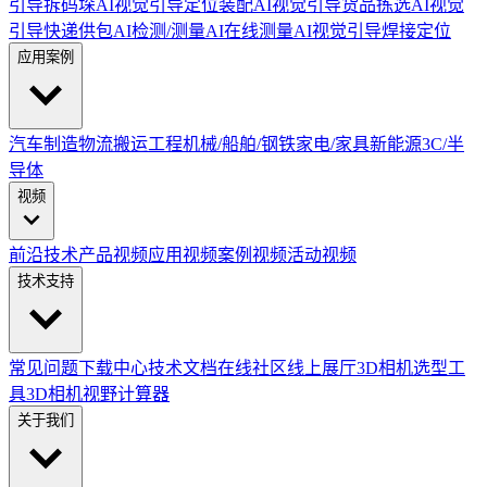
引导拆码垛
AI视觉引导定位装配
AI视觉引导货品拣选
AI视觉
引导快递供包
AI检测/测量
AI在线测量
AI视觉引导焊接定位
应用案例
汽车制造
物流搬运
工程机械/船舶/钢铁
家电/家具
新能源
3C/半
导体
视频
前沿技术
产品视频
应用视频
案例视频
活动视频
技术支持
常见问题
下载中心
技术文档
在线社区
线上展厅
3D相机选型工
具
3D相机视野计算器
关于我们