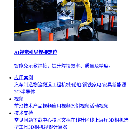
AI视觉引导焊接定位
智能免示教焊接，提升焊接效率、质量及精度。
应用案例
汽车制造
物流搬运
工程机械/船舶/钢铁
家电/家具
新能源
3C/半导体
视频
前沿技术
产品视频
应用视频
案例视频
活动视频
技术支持
常见问题
下载中心
技术文档
在线社区
线上展厅
3D相机选
型工具
3D相机视野计算器