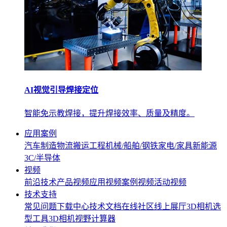
AI视觉引导焊接定位
智能免示教焊接，提升焊接效率、质量及精度。
应用案例
汽车制造
物流搬运
工程机械/船舶/钢铁
家电/家具
新能源
3C/半导体
视频
前沿技术
产品视频
应用视频
案例视频
活动视频
技术支持
常见问题
下载中心
技术文档
在线社区
线上展厅
3D相机选
型工具
3D相机视野计算器