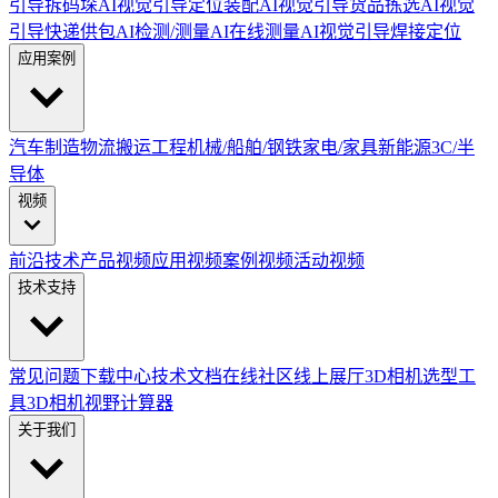
引导拆码垛
AI视觉引导定位装配
AI视觉引导货品拣选
AI视觉
引导快递供包
AI检测/测量
AI在线测量
AI视觉引导焊接定位
应用案例
汽车制造
物流搬运
工程机械/船舶/钢铁
家电/家具
新能源
3C/半
导体
视频
前沿技术
产品视频
应用视频
案例视频
活动视频
技术支持
常见问题
下载中心
技术文档
在线社区
线上展厅
3D相机选型工
具
3D相机视野计算器
关于我们