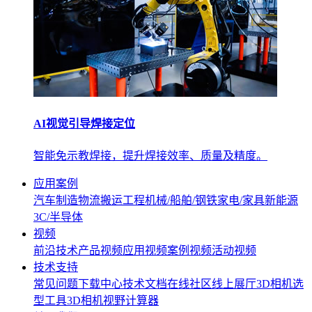
AI视觉引导焊接定位
智能免示教焊接，提升焊接效率、质量及精度。
应用案例
汽车制造
物流搬运
工程机械/船舶/钢铁
家电/家具
新能源
3C/半导体
视频
前沿技术
产品视频
应用视频
案例视频
活动视频
技术支持
常见问题
下载中心
技术文档
在线社区
线上展厅
3D相机选
型工具
3D相机视野计算器