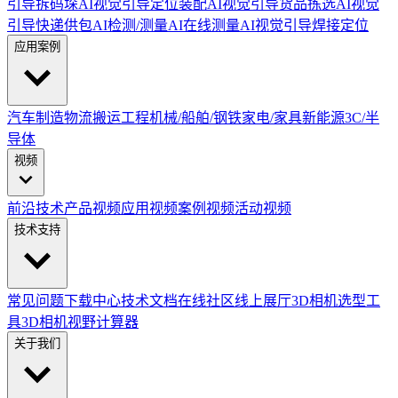
引导拆码垛
AI视觉引导定位装配
AI视觉引导货品拣选
AI视觉
引导快递供包
AI检测/测量
AI在线测量
AI视觉引导焊接定位
应用案例
汽车制造
物流搬运
工程机械/船舶/钢铁
家电/家具
新能源
3C/半
导体
视频
前沿技术
产品视频
应用视频
案例视频
活动视频
技术支持
常见问题
下载中心
技术文档
在线社区
线上展厅
3D相机选型工
具
3D相机视野计算器
关于我们