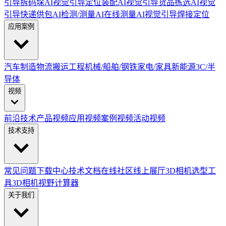
引导拆码垛
AI视觉引导定位装配
AI视觉引导货品拣选
AI视觉
引导快递供包
AI检测/测量
AI在线测量
AI视觉引导焊接定位
应用案例
汽车制造
物流搬运
工程机械/船舶/钢铁
家电/家具
新能源
3C/半
导体
视频
前沿技术
产品视频
应用视频
案例视频
活动视频
技术支持
常见问题
下载中心
技术文档
在线社区
线上展厅
3D相机选型工
具
3D相机视野计算器
关于我们