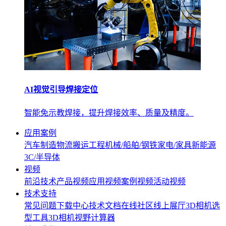
AI视觉引导焊接定位
智能免示教焊接，提升焊接效率、质量及精度。
应用案例
汽车制造
物流搬运
工程机械/船舶/钢铁
家电/家具
新能源
3C/半导体
视频
前沿技术
产品视频
应用视频
案例视频
活动视频
技术支持
常见问题
下载中心
技术文档
在线社区
线上展厅
3D相机选
型工具
3D相机视野计算器