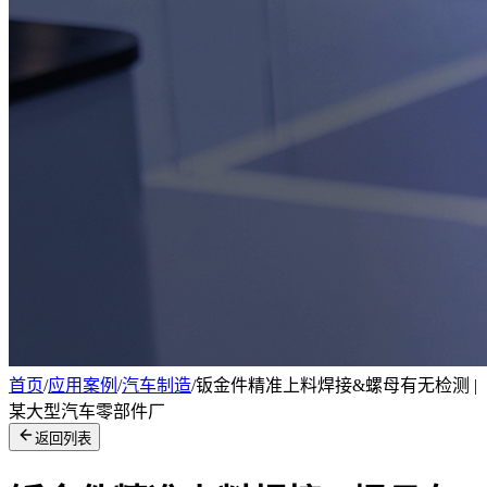
首页
/
应用案例
/
汽车制造
/
钣金件精准上料焊接&螺母有无检测 |
某大型汽车零部件厂
返回列表