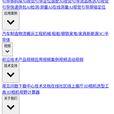
引导拆码垛
AI视觉引导定位装配
AI视觉引导货品拣选
AI视觉
引导快递供包
AI检测/测量
AI在线测量
AI视觉引导焊接定位
应用案例
汽车制造
物流搬运
工程机械/船舶/钢铁
家电/家具
新能源
3C/半
导体
视频
前沿技术
产品视频
应用视频
案例视频
活动视频
技术支持
常见问题
下载中心
技术文档
在线社区
线上展厅
3D相机选型工
具
3D相机视野计算器
关于我们