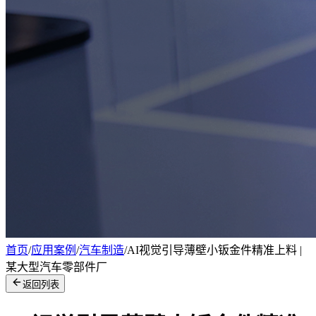
首页
/
应用案例
/
汽车制造
/
AI视觉引导薄壁小钣金件精准上料 |
某大型汽车零部件厂
返回列表