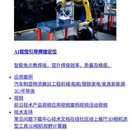
AI视觉引导焊接定位
智能免示教焊接，提升焊接效率、质量及精度。
应用案例
汽车制造
物流搬运
工程机械/船舶/钢铁
家电/家具
新能源
3C/半导体
视频
前沿技术
产品视频
应用视频
案例视频
活动视频
技术支持
常见问题
下载中心
技术文档
在线社区
线上展厅
3D相机选
型工具
3D相机视野计算器