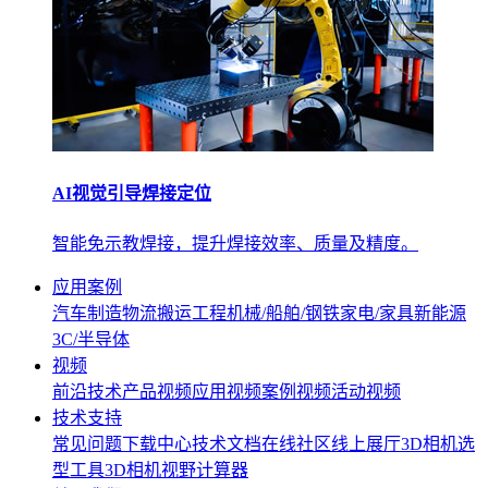
AI视觉引导焊接定位
智能免示教焊接，提升焊接效率、质量及精度。
应用案例
汽车制造
物流搬运
工程机械/船舶/钢铁
家电/家具
新能源
3C/半导体
视频
前沿技术
产品视频
应用视频
案例视频
活动视频
技术支持
常见问题
下载中心
技术文档
在线社区
线上展厅
3D相机选
型工具
3D相机视野计算器