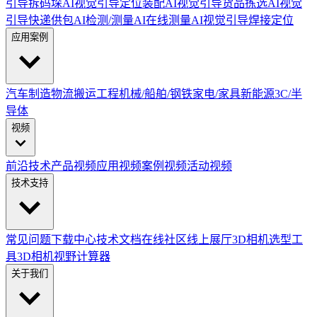
引导拆码垛
AI视觉引导定位装配
AI视觉引导货品拣选
AI视觉
引导快递供包
AI检测/测量
AI在线测量
AI视觉引导焊接定位
应用案例
汽车制造
物流搬运
工程机械/船舶/钢铁
家电/家具
新能源
3C/半
导体
视频
前沿技术
产品视频
应用视频
案例视频
活动视频
技术支持
常见问题
下载中心
技术文档
在线社区
线上展厅
3D相机选型工
具
3D相机视野计算器
关于我们