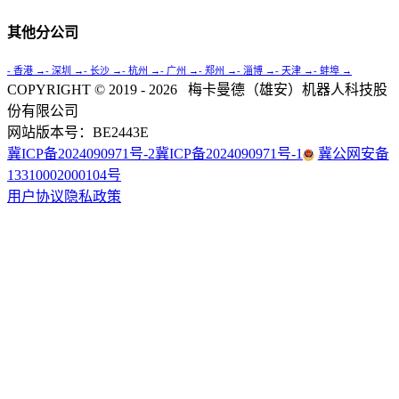
其他分公司
- 香港 →
- 深圳 →
- 长沙 →
- 杭州 →
- 广州 →
- 郑州 →
- 淄博 →
- 天津 →
- 蚌埠 →
COPYRIGHT © 2019 -
2026
梅卡曼德（雄安）机器人科技股
份有限公司
网站版本号：
BE2443E
冀ICP备2024090971号-2
冀ICP备2024090971号-1
冀公网安备
13310002000104号
用户协议
隐私政策