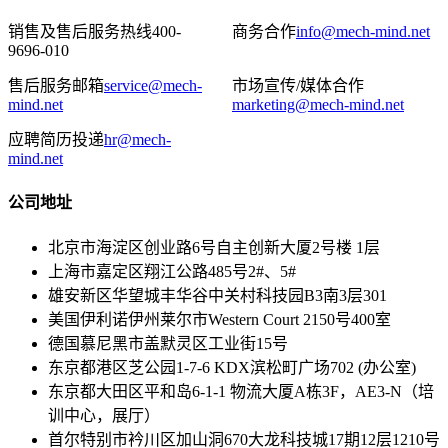
销售及售后服务热线
400-
商务合作
info@mech-mind.net
9696-010
售后服务邮箱
service@mech-
市场宣传/媒体合作
mind.net
marketing@mech-mind.net
应聘简历投递
hr@mech-
mind.net
公司地址
北京市海淀区创业路6号自主创新大厦2号楼 1层
上海市嘉定区翔江公路485号2#、5#
雄安新区华望城丰华谷中关村科技园B3南3层301
美国伊利诺伊州莱尔市Western Court 2150号400室
德国慕尼黑市盖默灵区工业街15号
东京都港区芝公园1-7-6 KDX滨松町广场702 (办公室)
东京都大田区平和岛6-1-1 物流大厦A栋3F，AE3-N（培
训中心，展厅）
首尔特别市衿川区加山洞670大龙科技城17期12层1210号